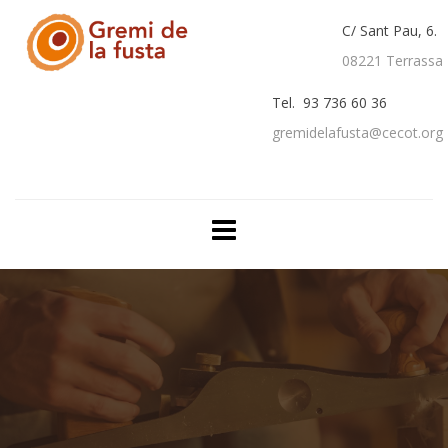
C/ Sant Pau, 6.
08221 Terrassa
Tel. 93 736 60 36
gremidelafusta@cecot.org