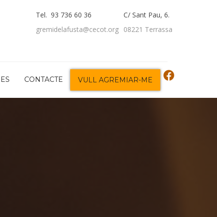
Tel. 93 736 60 36
C/ Sant Pau, 6.
gremidelafusta@cecot.org
08221 Terrassa
DES
CONTACTE
VULL AGREMIAR-ME