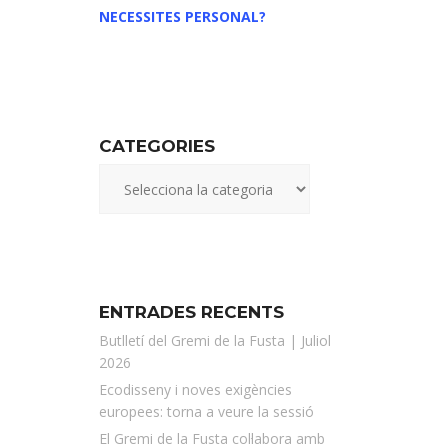
NECESSITES PERSONAL?
CATEGORIES
ENTRADES RECENTS
Butlletí del Gremi de la Fusta | Juliol
2026
Ecodisseny i noves exigències
europees: torna a veure la sessió
El Gremi de la Fusta col·labora amb