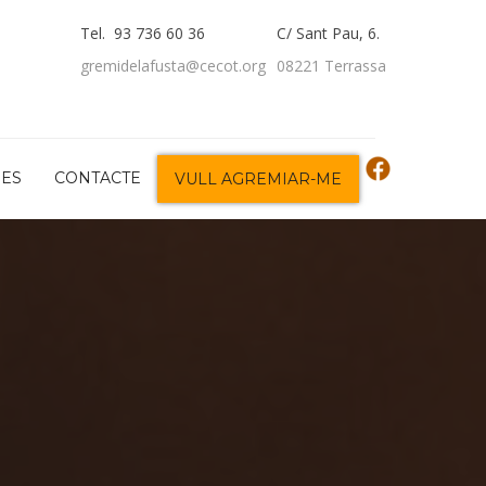
Tel. 93 736 60 36
C/ Sant Pau, 6.
gremidelafusta@cecot.org
08221 Terrassa
DES
CONTACTE
VULL AGREMIAR-ME