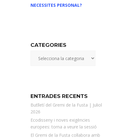
NECESSITES PERSONAL?
CATEGORIES
ENTRADES RECENTS
Butlletí del Gremi de la Fusta | Juliol
2026
Ecodisseny i noves exigències
europees: torna a veure la sessió
El Gremi de la Fusta col·labora amb