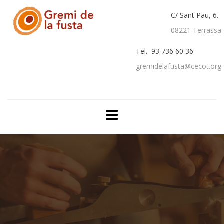
C/ Sant Pau, 6.
08221 Terrassa
Tel. 93 736 60 36
gremidelafusta@cecot.org