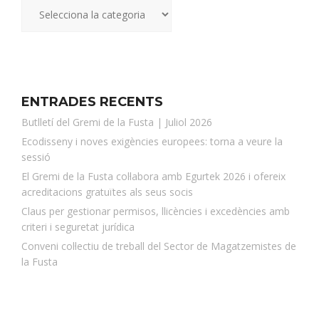
ENTRADES RECENTS
Butlletí del Gremi de la Fusta | Juliol 2026
Ecodisseny i noves exigències europees: torna a veure la
sessió
El Gremi de la Fusta col·labora amb Egurtek 2026 i ofereix
acreditacions gratuïtes als seus socis
Claus per gestionar permisos, llicències i excedències amb
criteri i seguretat jurídica
Conveni col·lectiu de treball del Sector de Magatzemistes de
la Fusta