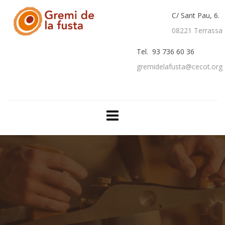
C/ Sant Pau, 6.
08221 Terrassa
Tel. 93 736 60 36
gremidelafusta@cecot.org