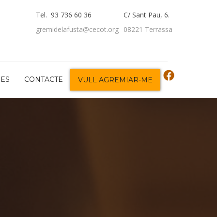
Tel. 93 736 60 36
C/ Sant Pau, 6.
gremidelafusta@cecot.org
08221 Terrassa
DES
CONTACTE
VULL AGREMIAR-ME