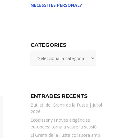
NECESSITES PERSONAL?
CATEGORIES
ENTRADES RECENTS
Butlletí del Gremi de la Fusta | Juliol
2026
Ecodisseny i noves exigències
europees: torna a veure la sessió
El Gremi de la Fusta col·labora amb