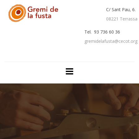
C/ Sant Pau, 6.
08221 Terrassa
Tel. 93 736 60 36
gremidelafusta@cecot.org