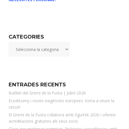
CATEGORIES
ENTRADES RECENTS
Butlletí del Gremi de la Fusta | Juliol 2026
Ecodisseny i noves exigències europees: torna a veure la
sessió
El Gremi de la Fusta col·labora amb Egurtek 2026 i ofereix
acreditacions gratuïtes als seus socis
Claus per gestionar permisos, llicències i excedències amb