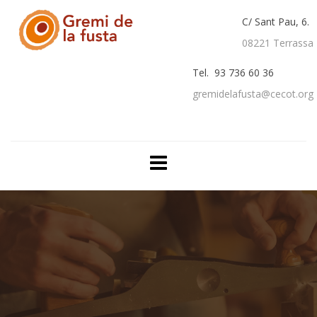
C/ Sant Pau, 6.
08221 Terrassa
Tel. 93 736 60 36
gremidelafusta@cecot.org