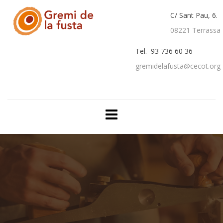
C/ Sant Pau, 6.
08221 Terrassa
Tel. 93 736 60 36
gremidelafusta@cecot.org