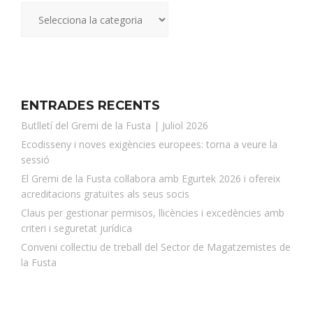
ENTRADES RECENTS
Butlletí del Gremi de la Fusta | Juliol 2026
Ecodisseny i noves exigències europees: torna a veure la
sessió
El Gremi de la Fusta col·labora amb Egurtek 2026 i ofereix
acreditacions gratuïtes als seus socis
Claus per gestionar permisos, llicències i excedències amb
criteri i seguretat jurídica
Conveni col·lectiu de treball del Sector de Magatzemistes de
la Fusta