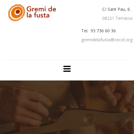
C/ Sant Pau, 6.
08221 Terrassa
Tel. 93 736 60 36
gremidelafusta@cecot.org