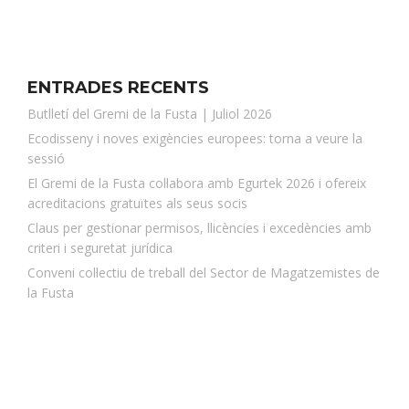
ENTRADES RECENTS
Butlletí del Gremi de la Fusta | Juliol 2026
Ecodisseny i noves exigències europees: torna a veure la
sessió
El Gremi de la Fusta col·labora amb Egurtek 2026 i ofereix
acreditacions gratuïtes als seus socis
Claus per gestionar permisos, llicències i excedències amb
criteri i seguretat jurídica
Conveni col·lectiu de treball del Sector de Magatzemistes de
la Fusta