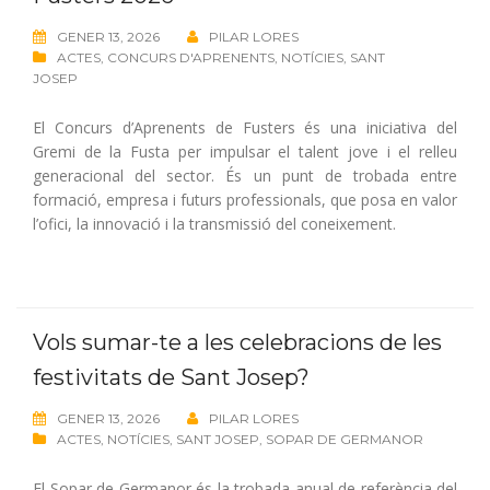
GENER 13, 2026
PILAR LORES
ACTES
,
CONCURS D'APRENENTS
,
NOTÍCIES
,
SANT
JOSEP
El Concurs d’Aprenents de Fusters és una iniciativa del
Gremi de la Fusta per impulsar el talent jove i el relleu
generacional del sector. És un punt de trobada entre
formació, empresa i futurs professionals, que posa en valor
l’ofici, la innovació i la transmissió del coneixement.
Vols sumar-te a les celebracions de les
festivitats de Sant Josep?
GENER 13, 2026
PILAR LORES
ACTES
,
NOTÍCIES
,
SANT JOSEP
,
SOPAR DE GERMANOR
El Sopar de Germanor és la trobada anual de referència del