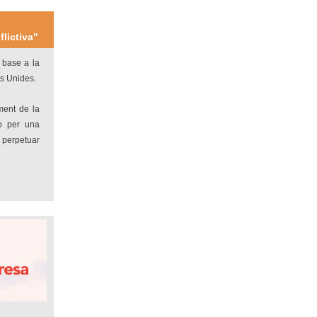
flictiva"
 base a la
s Unides.
ment de la
 o per una
a perpetuar