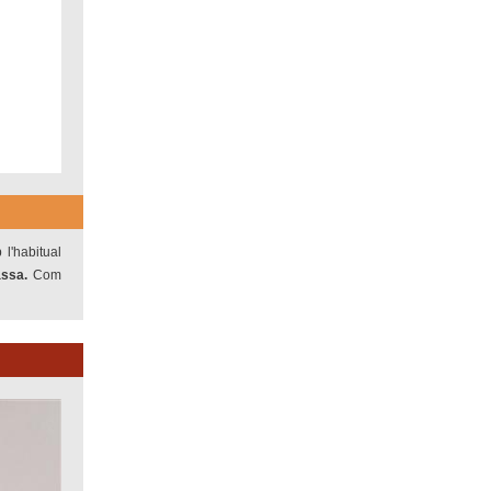
l'habitual
assa.
Com