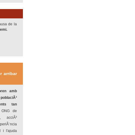
ausa de la
remi.
 arribar
oren amb
oblaciÃ³
nts tan
 ONG de
, acciÃ³
periÃ¨ncia
 i l'ajuda