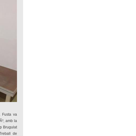
 Fusta va
Ã³, amb la
p Brugulat
Treball de