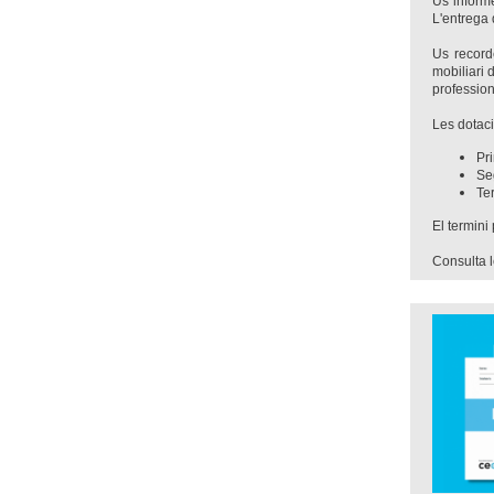
Us inform
L'entrega
Us recor
mobiliari 
profession
Les dotac
Pr
Se
Te
El termini 
Consulta 