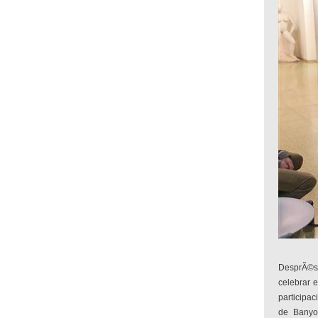
DesprÃ©s
celebrar 
participac
de Banyol