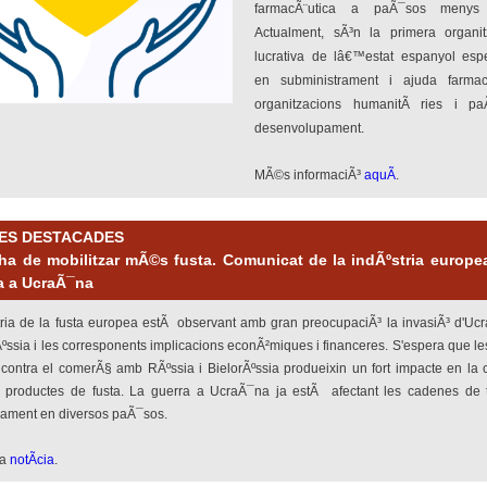
farmacÃ¨utica a paÃ¯sos menys a
Actualment, sÃ³n la primera organi
lucrativa de lâ€™estat espanyol espe
en subministrament i ajuda farmac
organitzacions humanitÃ ries i p
desenvolupament.
MÃ©s informaciÃ³
aquÃ­
.
IES DESTACADES
ha de mobilitzar mÃ©s fusta. Comunicat de la indÃºstria europe
ra a UcraÃ¯na
tria de la fusta europea estÃ observant amb gran preocupaciÃ³ la invasiÃ³ d'Uc
ºssia i les corresponents implicacions econÃ²miques i financeres. S'espera que l
contra el comerÃ§ amb RÃºssia i BielorÃºssia produeixin un fort impacte en la
s productes de fusta. La guerra a UcraÃ¯na ja estÃ afectant les cadenes de t
rament en diversos paÃ¯sos.
la
notÃ­cia
.