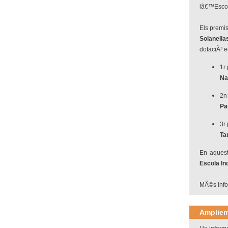
lâ€™Escola
Els premis
Solanella
dotaciÃ³ 
1r
Na
2n
Pa
3r
Ta
En aquest
Escola Ind
MÃ©s info
Ampliem