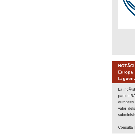
NOTÃC
Europa 
la guer
La indÃºs
part de RÃ
europees 
valor del
subminist
Consulta 