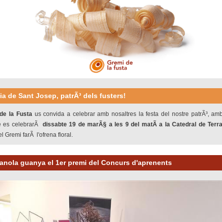
ia de Sant Josep, patrÃ³ dels fusters!
de la Fusta
us convida a celebrar amb nosaltres la festa del nostre patrÃ³, amb 
e es celebrarÃ
dissabte 19 de marÃ§ a les 9 del matÃ­ a la Catedral de Terr
l Gremi farÃ l'ofrena floral.
uanola guanya el 1er premi del Concurs d'aprenents