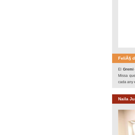
FeliÃ§ d
El
Gremi 
Missa qu
cada any e
Naila J