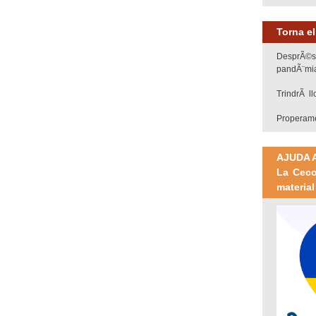
Torna e
DesprÃ©s 
pandÃ¨mia,
TrindrÃ ll
Properamen
AJUDA 
La Ceco
material