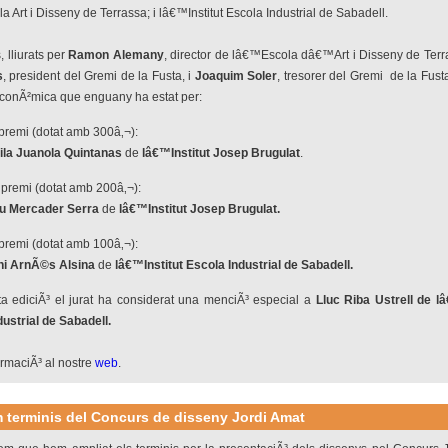
 Art i Disseny de Terrassa; i lâ€™Institut Escola Industrial de Sabadell.
, lliurats per
Ramon Alemany
, director de lâ€™Escola dâ€™Art i Disseny de Ter
s
, president del Gremi de la Fusta, i
Joaquim Soler
, tresorer del Gremi de la Fus
econÃ²mica que enguany ha estat per:
 premi (dotat amb 300â‚¬):
ila Juanola Quintanas
de
lâ€™Institut Josep Brugulat
.
 premi (dotat amb 200â‚¬):
u Mercader Serra
de
lâ€™Institut Josep Brugulat.
 premi (dotat amb 100â‚¬):
ni ArnÃ©s Alsina
de
lâ€™Institut Escola Industrial de Sabadell.
a ediciÃ³ el jurat ha considerat una menciÃ³ especial a
Lluc Riba Ustrell de lâ
ustrial de Sabadell.
rmaciÃ³ al nostre
web
.
 terminis del Concurs de disseny Jordi Amat