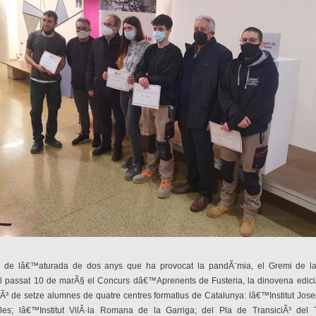
 de lâ€™aturada de dos anys que ha provocat la pandÃ¨mia, el Gremi de la
el passat 10 de marÃ§ el Concurs dâ€™Aprenents de Fusteria, la dinovena edici
iÃ³ de setze alumnes de quatre centres formatius de Catalunya: lâ€™Institut Jose
es; lâ€™Institut VilÂ·la Romana de la Garriga; del Pla de TransiciÃ³ del 