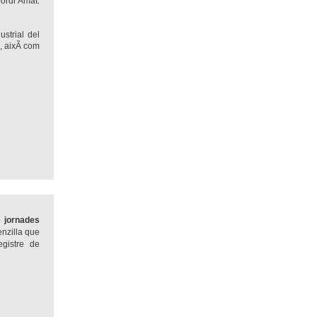
ordi Amat.
ustrial del
, aixÃ­ com
e jornades
enzilla que
gistre de