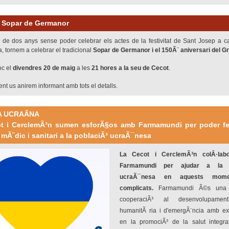
l Sopar de Germanor
de dos anys sense poder celebrar els actes de la festivitat de Sant Josep a c
 tornem a celebrar el tradicional
Sopar de Germanor i el 150Ã¨ aniversari del G
oc el
divendres 20 de maig
a les
21 hores
a la seu de Cecot
.
t us anirem informant amb tots el detalls.
A UCRAÃNA
t i CerclemÃ³n sumen esforÃ§os amb Farmamundi per poder fer
 mÃ¨dic i sanitari a la poblaciÃ³ ucraÃ¯nesa
La Cecot i CerclemÃ³n colÂ·lab
Farmamundi per ajudar a la p
ucraÃ¯nesa en aquests mome
complicats.
Farmamundi Ã©s una
cooperaciÃ³ al desenvolupament
humanitÃ ria i d'emergÃ¨ncia amb ex
en la promociÃ³ de la salut integral