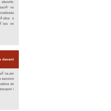
favorits.
tzaciÃ³ no
cialitzada
Ã¨utica a
aÃ¯sos en
a davant
raÃ¯na per
es sancions
 cadena de
ransport i