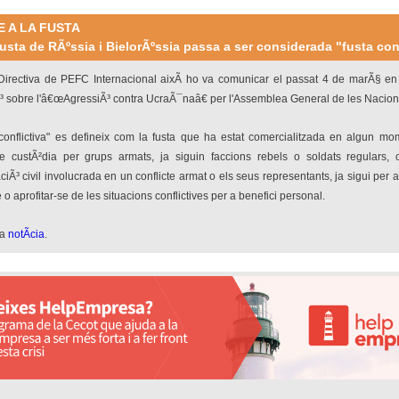
E A LA FUSTA
fusta de RÃºssia i BielorÃºssia passa a ser considerada "fusta con
Directiva de PEFC Internacional aixÃ­ ho va comunicar el passat 4 de marÃ§
en
³ sobre l'â€œAgressiÃ³ contra UcraÃ¯naâ€ per l'Assemblea General de les Nacion
 conflictiva" es defineix com la fusta que ha estat comercialitzada en algun mo
 custÃ²dia per grups armats, ja siguin faccions rebels o soldats regulars,
ciÃ³ civil involucrada en un conflicte armat o els seus representants, ja sigui per 
e o aprofitar-se de les situacions conflictives per a benefici personal.
la
notÃ­cia
.