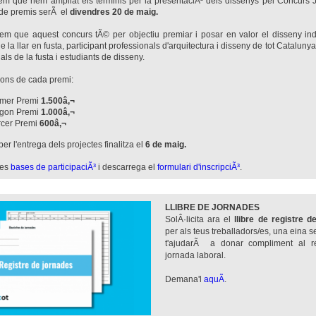
em que hem ampliat els terminis per la presentaciÃ³ dels dissenys pel Concurs J
 de premis serÃ el
divendres 20 de maig.
dem que aquest
concurs tÃ© per objectiu premiar i posar en valor el disseny ind
de la llar en fusta, participant professionals d'arquitectura i disseny de tot Catalunya
als de la fusta i estudiants de disseny.
ions de cada premi:
imer Premi
1.500â‚¬
gon Premi
1.000â‚¬
rcer Premi
600â‚¬
per l'entrega dels projectes finalitza el
6 de maig.
les
bases de participaciÃ³
i descarrega el
formulari d'inscripciÃ³
.
LLIBRE DE JORNADES
SolÂ·licita ara el
llibre de registre d
per als teus treballadors/es, una eina s
t'ajudarÃ a donar compliment al re
jornada laboral.
Demana'l
aquÃ­
.