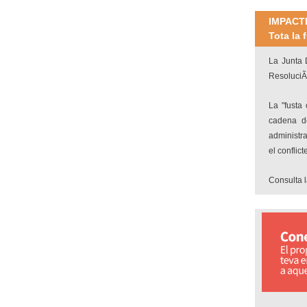
IMPACT
Tota la 
La Junta 
ResoluciÃ
La "fusta
cadena de
administra
el conflict
Consulta 