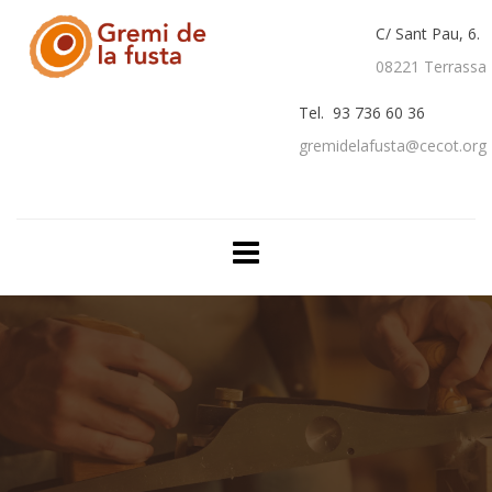
C/ Sant Pau, 6.
08221 Terrassa
Tel. 93 736 60 36
gremidelafusta@cecot.org