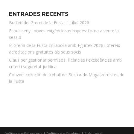
ENTRADES RECENTS
Butlletí del Gremi de la Fusta | Juliol 2026
Ecodisseny i noves exigències europees: torna a veure la
sessió
El Gremi de la Fusta col·labora amb Egurtek 2026 i ofereix
acreditacions gratuïtes als seus socis
Claus per gestionar permisos, llicències i excedències amb
criteri i seguretat jurídica
Conveni col·lectiu de treball del Sector de Magatzemistes de
la Fusta
Política de Privadesa
|
Política de Cookies
|
Avís Legal