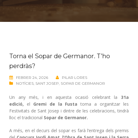
Torna el Sopar de Germanor. T’ho
perdràs?
FEBRER 24, 2026
PILAR LORES
NOTÍCIES
,
SANT JOSEP
,
SOPAR DE GERMANOR
Un any més, i en aquesta ocasió celebrant la
31a
edició,
el
Gremi de la Fusta
torna a organitzar les
Festivitats de Sant Josep i dintre de les celebracions, tindrà
lloc el tradicional
Sopar de Germanor.
A més, en el decurs del sopar es farà l’entrega dels premis
del
Concurs Jordi Amat, l’Obra de Sant Josep i la Serra