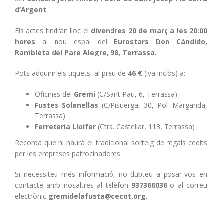
d’Argent
.
Els actes tindran lloc el
divendres 20 de març a les 20:00
hores
al nou espai del
Eurostars Don Cándido,
Rambleta del Pare Alegre, 98, Terrassa
.
Pots adquirir els tiquets, al preu de
46 €
(iva inclòs) a:
Oficines del
Gremi
(C/Sant Pau, 6, Terrassa)
Fustes Solanellas
(C/Pisuerga, 30, Pol. Margarida,
Terrassa)
Ferreteria Lloifer
(Ctra. Castellar, 113, Terrassa)
Recorda que hi haurà el tradicional sorteig de regals cedits
per les empreses patrocinadores.
Si necessiteu més informació, no dubteu a posar-vos en
contacte amb nosaltres al telèfon
937366036
o al correu
electrònic
gremidelafusta@cecot.org.