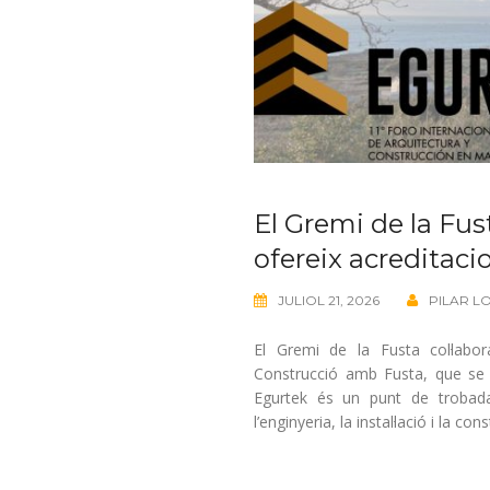
El Gremi de la Fus
ofereix acreditaci
JULIOL 21, 2026
PILAR L
El Gremi de la Fusta col·labo
Construcció amb Fusta, que se c
Egurtek és un punt de trobada p
l’enginyeria, la instal·lació i la co