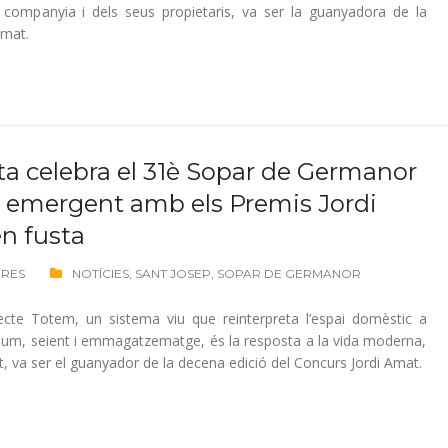
 companyia i dels seus propietaris, va ser la guanyadora de la
Amat.
ta celebra el 31è Sopar de Germanor
nt emergent amb els Premis Jordi
n fusta
ORES
NOTÍCIES
,
SANT JOSEP
,
SOPAR DE GERMANOR
ecte Totem, un sistema viu que reinterpreta l’espai domèstic a
s llum, seient i emmagatzematge, és la resposta a la vida moderna,
tant, va ser el guanyador de la decena edició del Concurs Jordi Amat.