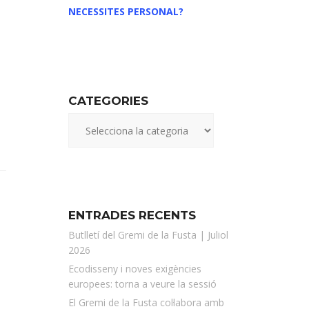
NECESSITES PERSONAL?
CATEGORIES
ENTRADES RECENTS
Butlletí del Gremi de la Fusta | Juliol
2026
Ecodisseny i noves exigències
europees: torna a veure la sessió
El Gremi de la Fusta col·labora amb