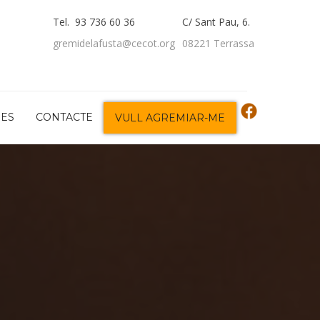
Tel. 93 736 60 36
C/ Sant Pau, 6.
gremidelafusta@cecot.org
08221 Terrassa
DES
CONTACTE
VULL AGREMIAR-ME