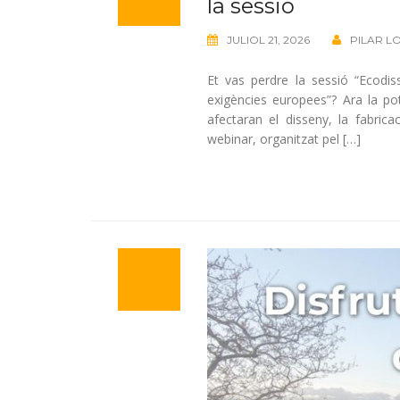
la sessió
JULIOL 21, 2026
PILAR L
Et vas perdre la sessió “Ecodi
exigències europees”? Ara la pot
afectaran el disseny, la fabric
webinar, organitzat pel […]