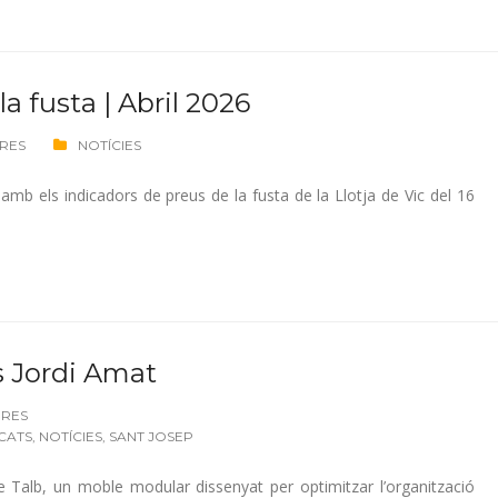
a fusta | Abril 2026
ORES
NOTÍCIES
a amb els indicadors de preus de la fusta de la Llotja de Vic del 16
s Jordi Amat
ORES
CATS
,
NOTÍCIES
,
SANT JOSEP
e Talb, un moble modular dissenyat per optimitzar l’organització