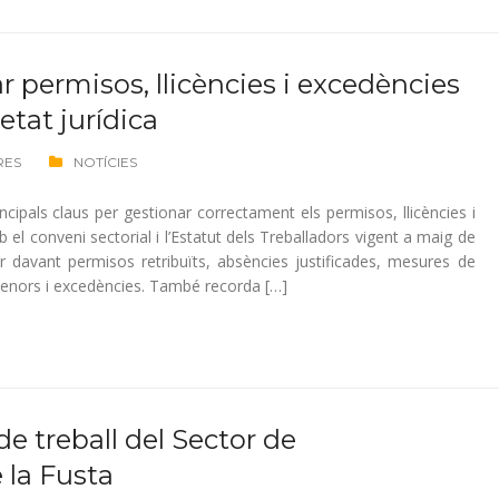
r permisos, llicències i excedències
retat jurídica
RES
NOTÍCIES
cipals claus per gestionar correctament els permisos, llicències i
 el conveni sectorial i l’Estatut dels Treballadors vigent a maig de
r davant permisos retribuïts, absències justificades, mesures de
menors i excedències. També recorda […]
de treball del Sector de
 la Fusta