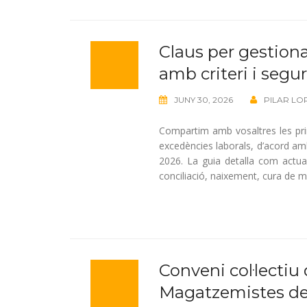
Claus per gestiona
amb criteri i segu
JUNY 30, 2026
PILAR LO
Compartim amb vosaltres les prin
excedències laborals, d’acord amb
2026. La guia detalla com actua
conciliació, naixement, cura de 
Conveni col·lectiu 
Magatzemistes de